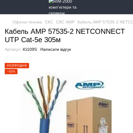
Офісна техніка
СКС
СКС AMP
Кабель AMP 57535-2 NETC
Кабель AMP 57535-2 NETCONNECT
UTP Cat-5e 305м
Артикул:
41109S
Написати відгук
РОЗПРОДАЖ
−32%