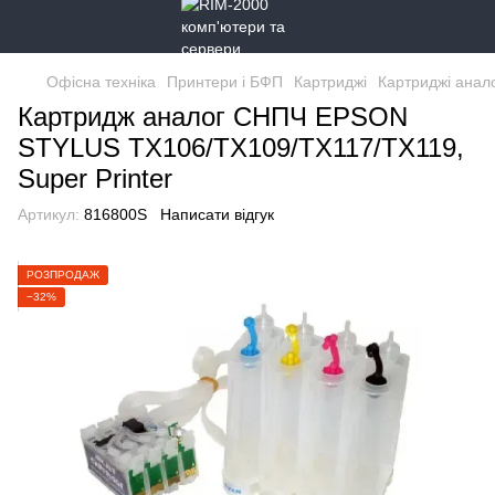
Офісна техніка
Принтери і БФП
Картриджі
Картриджі анал
Картридж аналог СНПЧ EPSON
STYLUS TX106/TX109/TX117/TX119,
Super Printer
Артикул:
816800S
Написати відгук
РОЗПРОДАЖ
−32%