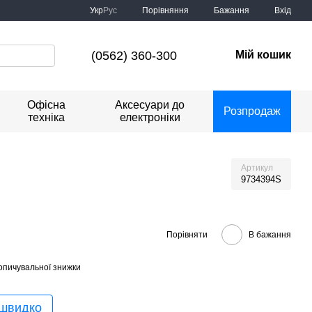
Порівняння
Укр
Рус
Бажання
Вхід
(0562) 360-300
Мій кошик
Офісна
Аксесуари до
Розпродаж
техніка
електроніки
Артикул
9734394S
Порівняти
В бажання
опичувальної знижки
 швидко