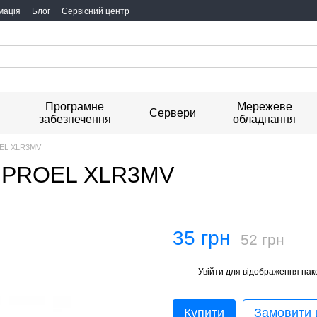
мація
Блог
Сервісний центр
Програмне
Мережеве
я
Сервери
забезпечення
обладнання
OEL XLR3MV
то PROEL XLR3MV
35 грн
52 грн
Увійти
для відображення нак
%
Купити
Замовити