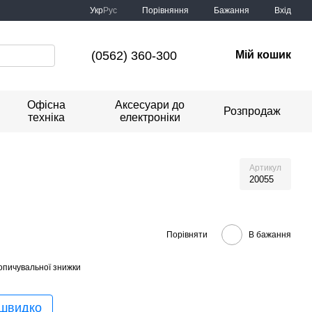
Порівняння
Укр
Рус
Бажання
Вхід
(0562) 360-300
Мій кошик
Офісна
Аксесуари до
Розпродаж
техніка
електроніки
Артикул
20055
Порівняти
В бажання
опичувальної знижки
 швидко