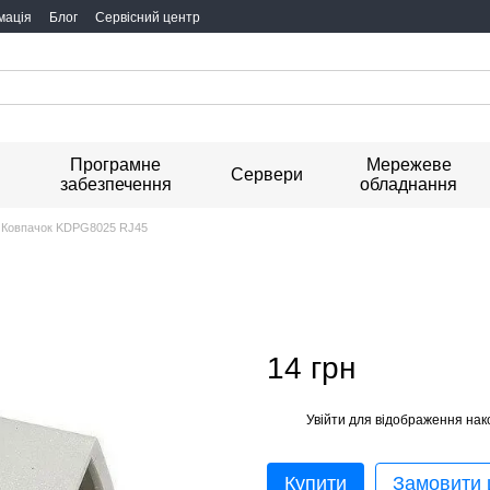
мація
Блог
Сервісний центр
Програмне
Мережеве
я
Сервери
забезпечення
обладнання
Ковпачок KDPG8025 RJ45
14 грн
Увійти
для відображення нак
%
Купити
Замовити