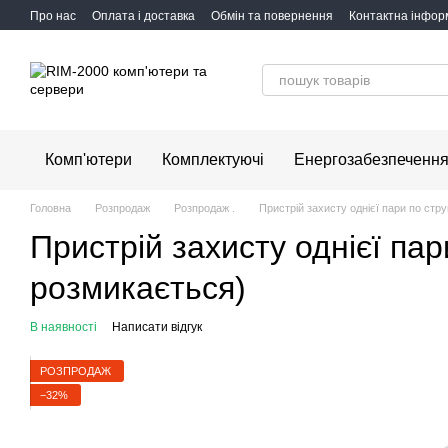
Перейти до основного контенту
Про нас
Оплата і доставка
Обмін та повернення
Контактна інфор
Комп'ютери
Комплектуючі
Енергозабезпеченн
Головна
Розпродаж
Розпродаж .
Пристрій захисту однієї пари по стру
Пристрій захисту однієї пар
розмикається)
В наявності
Написати відгук
РОЗПРОДАЖ
−32%