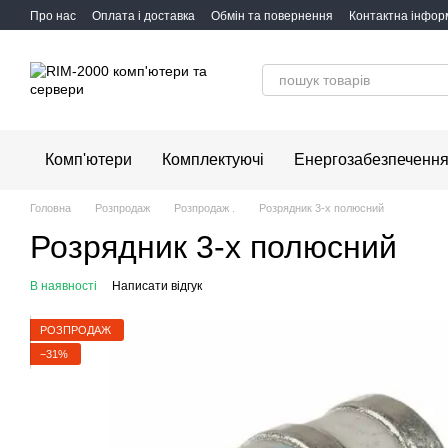
Перейти до основного контенту
Про нас
Оплата і доставка
Обмін та повернення
Контактна інфор
Комп'ютери
Комплектуючі
Енергозабезпеченн
Головна
Розпродаж
Розпродаж .
Розрядник 3-х полюсний
Розрядник 3-х полюсний
В наявності
Написати відгук
РОЗПРОДАЖ
−31%