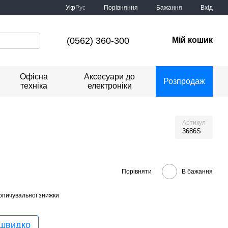
Порівняння
Укр
Рус
Бажання
Вхід
(0562) 360-300
Мій кошик
Офісна
Аксесуари до
Розпродаж
техніка
електроніки
Артикул
3686S
Порівняти
В бажання
опичувальної знижки
 швидко