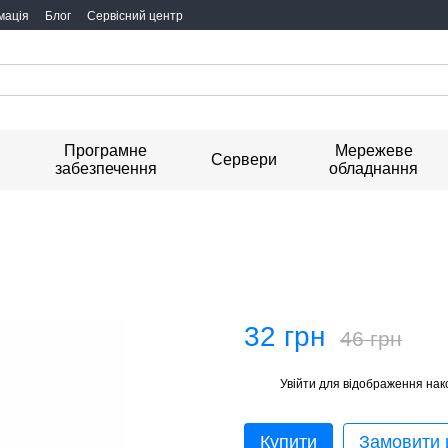
мація
Блог
Сервісний центр
Програмне
Мережеве
я
Сервери
забезпечення
обладнання
32 грн
46 грн
Увійти
для відображення нак
%
Купити
Замовити