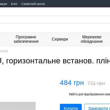
мація
Блог
Сервісний центр
Програмне
Мережеве
я
Сервери
забезпечення
обладнання
плінтів
U, горизонтальне встанов. плін
484 грн
711 грн
Увійти
для відображення нак
%
Купити
Замовити