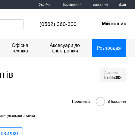
Порівняння
Укр
Рус
Бажання
Вхід
(0562) 360-300
Мій кошик
Офісна
Аксесуари до
Розпродаж
техніка
електроніки
тів
Артикул
9733539S
Порівняти
В бажання
опичувальної знижки
 швидко