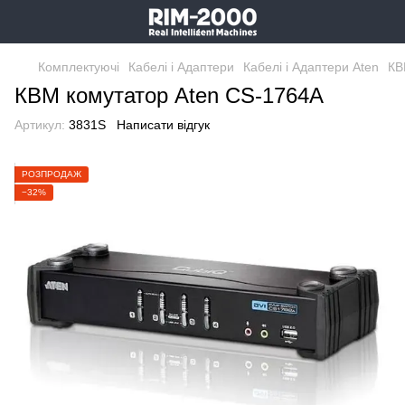
Комплектуючі
Кабелі і Адаптери
Кабелі і Адаптери Aten
КВ
КВМ комутатор Aten CS-1764A
Артикул:
3831S
Написати відгук
РОЗПРОДАЖ
−32%