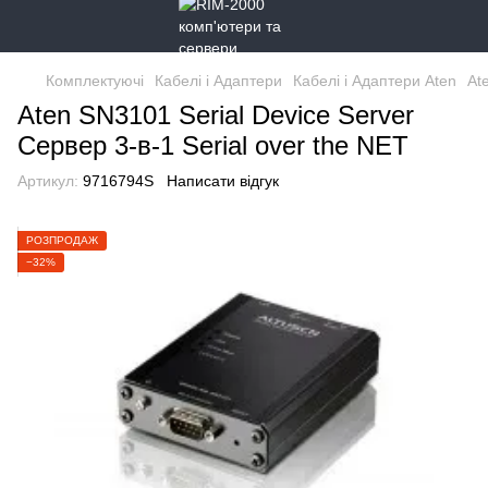
Комплектуючі
Кабелі і Адаптери
Кабелі і Адаптери Aten
At
Aten SN3101 Serial Device Server
Cервер 3-в-1 Serial over the NET
Артикул:
9716794S
Написати відгук
РОЗПРОДАЖ
−32%