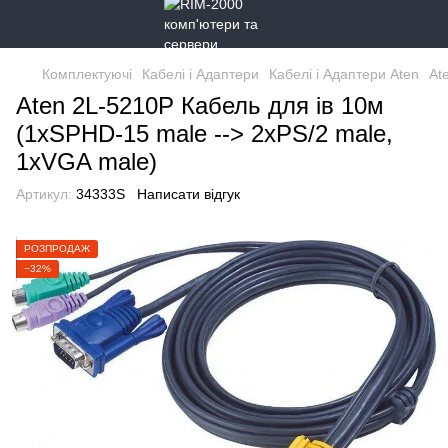
Комплектуючі
Кабелі і Адаптери
Кабелі і Адаптери Aten
At
Aten 2L-5210P Кабель для ів 10м
(1xSPHD-15 male --> 2xPS/2 male,
1xVGA male)
Артикул:
34333S
Написати відгук
РОЗПРОДАЖ
−32%