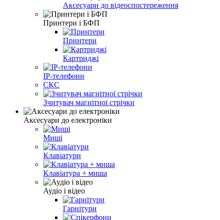
Аксесуари до відеоспостереження
Принтери і БФП
Принтери
Картриджі
IP-телефони
СКС
Зчитувач магнітної стрічки
Аксесуари до електроніки
Миші
Клавіатури
Клавіатура + миша
Аудіо і відео
Гарнітури