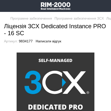
Програмне забезпечення
Програмне забезпечення 3CX
Лі
Ліцензія 3CX Dedicated Instance PRO
- 16 SC
Артикул:
9834177
Написати відгук