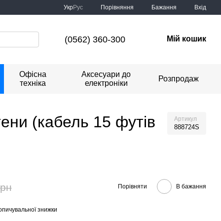
Порівняння
Укр
Рус
Бажання
Вхід
(0562) 360-300
Мій кошик
Офісна
Аксесуари до
Розпродаж
техніка
електроніки
ени (кабель 15 футів
Артикул
888724S
грн
Порівняти
В бажання
опичувальної знижки