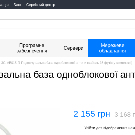
мація
Блог
Сервісний центр
Програмне
Мережеве
я
Сервери
забезпечення
обладнання
o 3G-AE015-R Подовжувальна база одноблокової антени (кабель 15 футів у комплекті)
альна база одноблокової ант
2 155 грн
3 168 
Увійти
для відображення нак
%