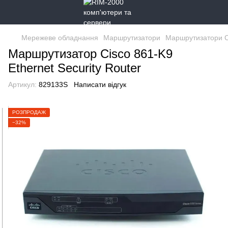
Мережеве обладнання
Маршрутизатори
Маршрутизатори C
Маршрутизатор Cisco 861-K9
Ethernet Security Router
Артикул:
829133S
Написати відгук
РОЗПРОДАЖ
−32%