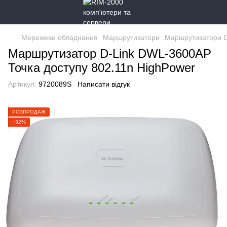
Мережеве обладнання
Маршрутизатори
Маршрутизатори D
Маршрутизатор D-Link DWL-3600AP
Точка доступу 802.11n HighPower
Артикул:
9720089S
Написати відгук
РОЗПРОДАЖ
−32%