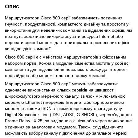
Опис
Маршрутизатори Cisco 800 серії забезпечують поєднання
гнучкості, продуктивності, компактного дизайну та простоти у
використанні для невеликих компаній та віддалених офісів, які
прагнуть ефективно використовувати ресурси Internet або
переваги єдиної мережі для територіально рознесених офісів
чи підрозділів компанії.
Cisco 800 серії є сімейством маршрутизаторів з фіксованим
набором портів. Кожна з моделей сімейства містить у собі всі
компоненти для підключення невеликого офісу до Інтернет-
провайдера або мережі головного офісу компанії.
Маршрутизатори Cisco 800 серії можуть забезпечувати:
одночасне використання кількох сервісів на швидкості
широкосмугового мережного каналу, зв'язок між локальною
мережею Ethernet і мережею Інтернет або корпоративною
мережею лініями ISDN, лініями широкосмугового доступу
Digital Subscriber Line (IDSL, ADSL, G.SHDSL), через з'єднання
Frame Relay і X.25, за виділеною лінією або через асинхронне
з'єднання за аналоговим модемом. Також, слід відзначити
можливість вибору каналу підключення до загальної мережі