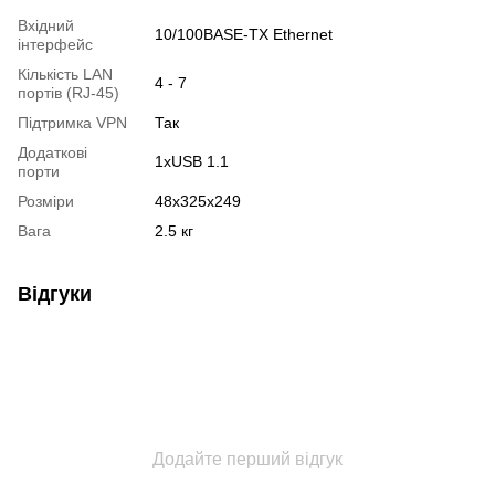
Вхідний
10/100BASE-TX Ethernet
інтерфейс
Кількість LAN
4 - 7
портів (RJ-45)
Підтримка VPN
Так
Додаткові
1xUSB 1.1
порти
Розміри
48x325x249
Вага
2.5 кг
Відгуки
Додайте перший відгук