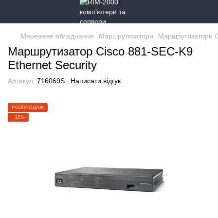
Мережеве обладнання
Маршрутизатори
Маршрутизатори C
Маршрутизатор Cisco 881-SEC-K9
Ethernet Security
Артикул:
716069S
Написати відгук
РОЗПРОДАЖ
−32%