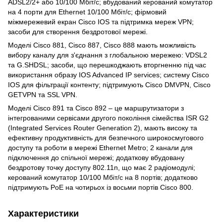
ADSL2/2+ або 10/100 Мбіт/с; вбудований керований комутатор
на 4 порти для Ethernet 10/100 Мбіт/с; фірмовий
міжмережевий екран Cisco IOS та підтримка мереж VPN;
засоби для створення бездротової мережі.
Моделі Cisco 881, Cisco 887, Cisco 888 мають можливість
вибору каналу для з'єднання з глобальною мережею: VDSL2
та G.SHDSL; засоби, що перешкоджають вторгненню під час
використання образу IOS Advanced IP services; систему Cisco
IOS для фільтрації контенту; підтримують Cisco DMVPN, Cisco
GETVPN та SSL VPN.
Моделі Cisco 891 та Cisco 892 – це маршрутизатори з
інтегрованими сервісами другого покоління сімейства ISR G2
(Integrated Services Router Generation 2), мають високу та
ефективну продуктивність для безпечного широкосмугового
доступу та роботи в мережі Ethernet Metro; 2 канали для
підключення до спільної мережі; додаткову вбудовану
бездротову точку доступу 802.11n, що має 2 радіомодулі;
керований комутатор 10/100 Мбіт/с на 8 портів; додатково
підтримують PoE на чотирьох із восьми портів Cisco 800.
Характеристики