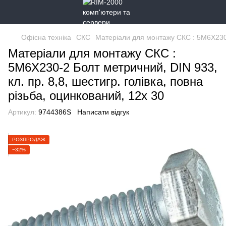
Офісна техніка
СКС
Матеріали для монтажу СКС : 5M6X230-2
Матеріали для монтажу СКС :
5M6X230-2 Болт метричний, DIN 933,
кл. пр. 8,8, шестигр. голiвка, повна
рiзьба, оцинкований, 12х 30
Артикул:
9744386S
Написати відгук
РОЗПРОДАЖ
−32%