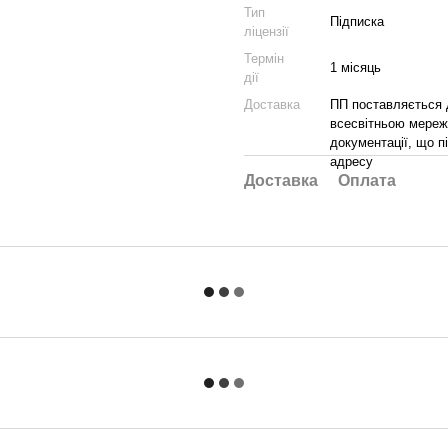
Тип
Підписка
ліцензії
Термін
1 місяць
дії
Доставка
ПП поставляється 
всесвітньою мереж
документації, що п
адресу
Доставка
Оплата