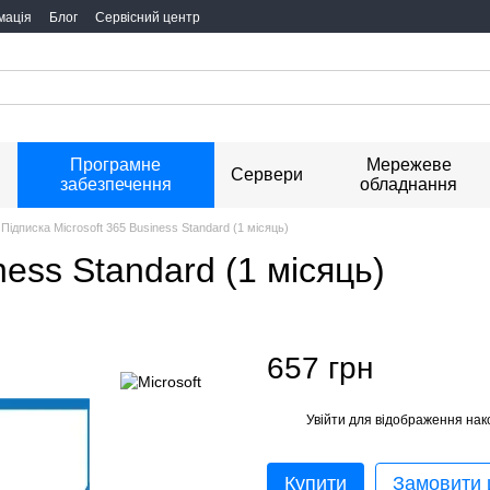
мація
Блог
Сервісний центр
Програмне
Мережеве
я
Сервери
забезпечення
обладнання
Підписка Microsoft 365 Business Standard (1 місяць)
ness Standard (1 місяць)
657 грн
Увійти
для відображення нак
%
Купити
Замовити