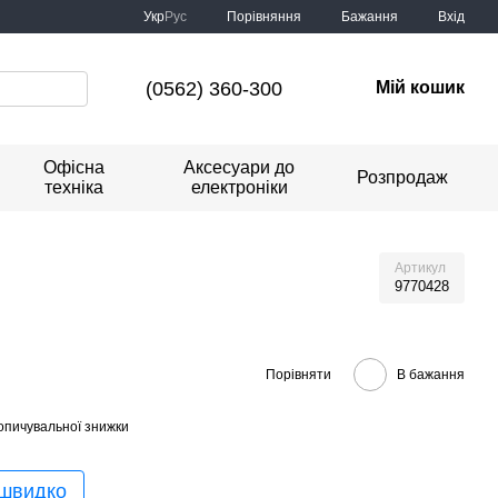
Порівняння
Укр
Рус
Бажання
Вхід
(0562) 360-300
Мій кошик
Офісна
Аксесуари до
Розпродаж
техніка
електроніки
Артикул
9770428
Порівняти
В бажання
опичувальної знижки
 швидко