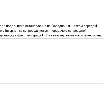
для подальшого встановлення на Обладнання шляхом передачі
ею Інтернет та супроводжується передачею супровідної
ідтверджує факт реєстрації ПП, на вказану замовником електронну