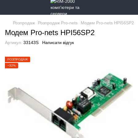
Розпродаж
Розпродаж Pro-nets
Модем Pro-nets HPI56SP2
Модем Pro-nets HPI56SP2
Артикул:
33143S
Написати відгук
РОЗПРОДАЖ
−32%