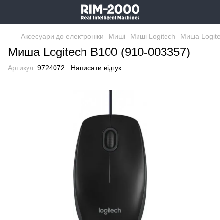
Аксесуари до електроніки
Миші
Миші Logitech
Миша Logite
Миша Logitech B100 (910-003357)
Артикул:
9724072
Написати відгук