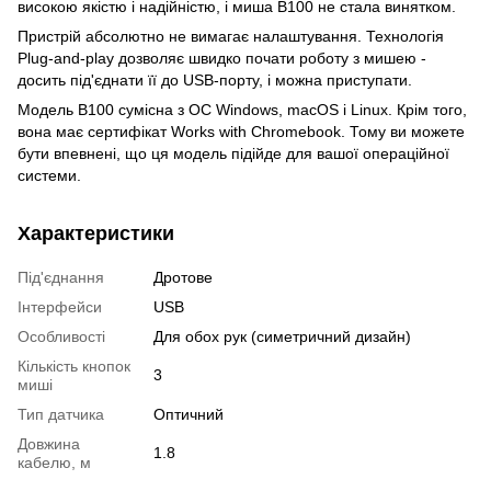
високою якістю і надійністю, і миша B100 не стала винятком.
Пристрій абсолютно не вимагає налаштування. Технологія
Plug-and-play дозволяє швидко почати роботу з мишею -
досить під'єднати її до USB-порту, і можна приступати.
Модель B100 сумісна з ОС Windows, macOS і Linux. Крім того,
вона має сертифікат Works with Chromebook. Тому ви можете
бути впевнені, що ця модель підійде для вашої операційної
системи.
Характеристики
Під'єднання
Дротове
Інтерфейси
USB
Особливості
Для обох рук (симетричний дизайн)
Кількість кнопок
3
миші
Тип датчика
Оптичний
Довжина
1.8
кабелю, м