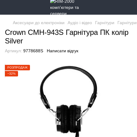
Аксесуари до електроніки
Аудіо і відео
Гарнітури
Гарнітур
Crown CMH-943S Гарнітура ПК колір
Silver
Артикул:
9778688S
Написати відгук
РОЗПРОДАЖ
−32%