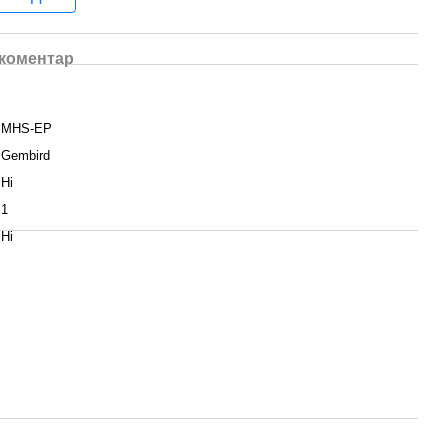
 коментар
MHS-EP
Gembird
Ні
1
Ні