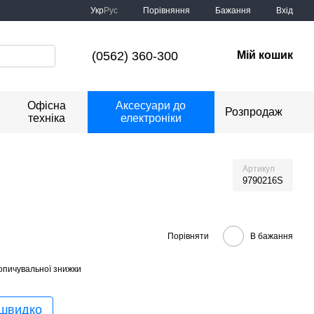
Порівняння
Укр
Рус
Бажання
Вхід
(0562) 360-300
Мій кошик
Офісна
Аксесуари до
Розпродаж
техніка
електроніки
Артикул
9790216S
Порівняти
В бажання
опичувальної знижки
 швидко