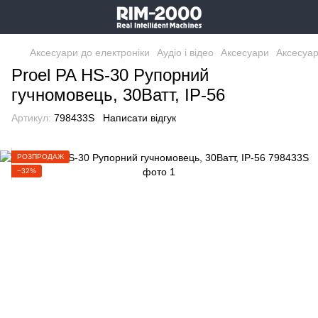
Аксесуари до електроніки
Аудіо і відео
Аксесуари
Аксесуар
Proel PA HS-30 Рупорний
гучномовець, 30Ватт, IP-56
Артикул:
798433S
Написати відгук
РОЗПРОДАЖ
−32%