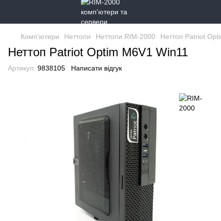
Комп'ютери
Неттопи
Неттопи RIM-2000
Неттоп Patriot Op
Неттоп Patriot Optim M6V1 Win11
Артикул:
9838105
Написати відгук