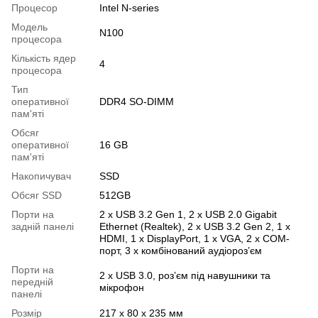
Процесор
Intel N-series
Модель
N100
процесора
Кількість ядер
4
процесора
Тип
оперативної
DDR4 SO-DIMM
пам'яті
Обсяг
оперативної
16 GB
пам'яті
Накопичувач
SSD
Обсяг SSD
512GB
Порти на
2 х USB 3.2 Gen 1, 2 х USB 2.0 Gigabit
задній панелі
Ethernet (Realtek), 2 х USB 3.2 Gen 2, 1 х
HDMI, 1 х DisplayPort, 1 х VGA, 2 х COM-
порт, 3 х комбінований аудіороз’єм
Порти на
2 х USB 3.0, роз’єм під навушники та
передній
мікрофон
панелі
Розмір
217 x 80 x 235 мм