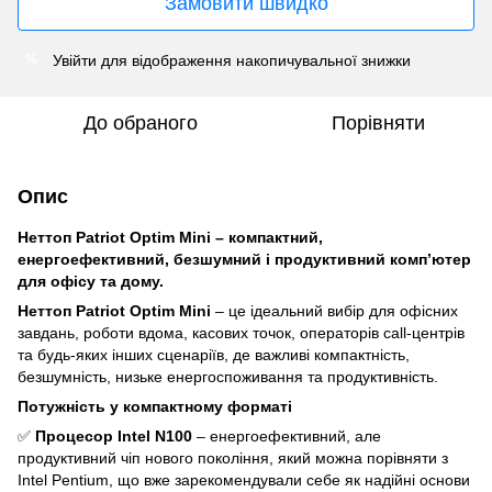
Замовити швидко
Увійти
для відображення накопичувальної знижки
%
До обраного
Порівняти
Опис
Неттоп Patriot Optim Mini – компактний,
енергоефективний, безшумний і продуктивний комп’ютер
для офісу та дому.
Неттоп Patriot Optim Mini
– це ідеальний вибір для офісних
завдань, роботи вдома, касових точок, операторів call-центрів
та будь-яких інших сценаріїв, де важливі компактність,
безшумність, низьке енергоспоживання та продуктивність.
Потужність у компактному форматі
✅
Процесор Intel N100
– енергоефективний, але
продуктивний чіп нового покоління, який можна порівняти з
Intel Pentium, що вже зарекомендували себе як надійні основи