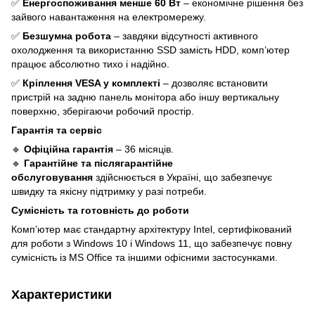
✅
Енергоспоживання менше 60 Вт
– економічне рішення без
зайвого навантаження на електромережу.
✅
Безшумна робота
– завдяки відсутності активного
охолодження та використанню SSD замість HDD, комп’ютер
працює абсолютно тихо і надійно.
✅
Кріплення VESA у комплекті
– дозволяє встановити
пристрій на задню панель монітора або іншу вертикальну
поверхню, зберігаючи робочий простір.
Гарантія та сервіс
🔹
Офіційна гарантія
– 36 місяців.
🔹
Гарантійне та післягарантійне
обслуговування
здійснюється в Україні, що забезпечує
швидку та якісну підтримку у разі потреби.
Сумісність та готовність до роботи
Комп’ютер має стандартну архітектуру Intel, сертифікований
для роботи з Windows 10 і Windows 11, що забезпечує повну
сумісність із MS Office та іншими офісними застосунками.
Характеристики