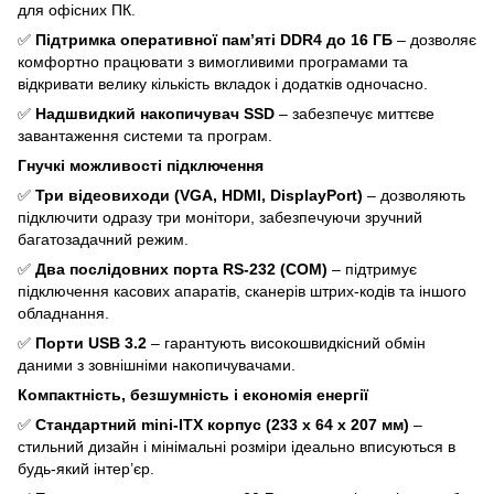
для офісних ПК.
✅
Підтримка оперативної пам’яті DDR4 до 16 ГБ
– дозволяє
комфортно працювати з вимогливими програмами та
відкривати велику кількість вкладок і додатків одночасно.
✅
Надшвидкий накопичувач SSD
– забезпечує миттєве
завантаження системи та програм.
Гнучкі можливості підключення
✅
Три відеовиходи (VGA, HDMI, DisplayPort)
– дозволяють
підключити одразу три монітори, забезпечуючи зручний
багатозадачний режим.
✅
Два послідовних порта RS-232 (COM)
– підтримує
підключення касових апаратів, сканерів штрих-кодів та іншого
обладнання.
✅
Порти USB 3.2
– гарантують високошвидкісний обмін
даними з зовнішніми накопичувачами.
Компактність, безшумність і економія енергії
✅
Стандартний mini-ITX корпус (233 х 64 х 207 мм)
–
стильний дизайн і мінімальні розміри ідеально вписуються в
будь-який інтер’єр.