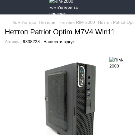
Комп'ютери
Неттопи
Неттопи RIM-2000
Неттоп Patriot Op
Неттоп Patriot Optim M7V4 Win11
Артикул:
9838228
Написати відгук