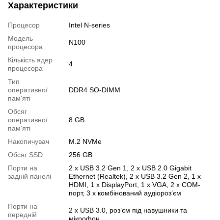
Характеристики
Процесор
Intel N-series
Модель
N100
процесора
Кількість ядер
4
процесора
Тип
оперативної
DDR4 SO-DIMM
пам'яті
Обсяг
оперативної
8 GB
пам'яті
Накопичувач
M.2 NVMe
Обсяг SSD
256 GB
Порти на
2 х USB 3.2 Gen 1, 2 х USB 2.0 Gigabit
задній панелі
Ethernet (Realtek), 2 х USB 3.2 Gen 2, 1 х
HDMI, 1 х DisplayPort, 1 х VGA, 2 х COM-
порт, 3 х комбінований аудіороз’єм
Порти на
2 х USB 3.0, роз’єм під навушники та
передній
мікрофон