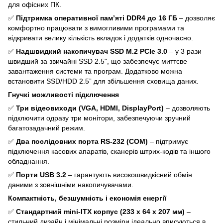
для офісних ПК.
✅
Підтримка оперативної пам’яті DDR4 до 16 ГБ
– дозволяє
комфортно працювати з вимогливими програмами та
відкривати велику кількість вкладок і додатків одночасно.
✅
Надшвидкий накопичувач SSD M.2 PCIe 3.0
– у 3 рази
швидший за звичайні SSD 2.5", що забезпечує миттєве
завантаження системи та програм. Додатково можна
встановити SSD/HDD 2.5” для збільшення сховища даних.
Гнучкі можливості підключення
✅
Три відеовиходи (VGA, HDMI, DisplayPort)
– дозволяють
підключити одразу три монітори, забезпечуючи зручний
багатозадачний режим.
✅
Два послідовних порта RS-232 (COM)
– підтримує
підключення касових апаратів, сканерів штрих-кодів та іншого
обладнання.
✅
Порти USB 3.2
– гарантують високошвидкісний обмін
даними з зовнішніми накопичувачами.
Компактність, безшумність і економія енергії
✅
Стандартний mini-ITX корпус (233 х 64 х 207 мм)
–
стильний дизайн і мінімальні розміри ідеально вписуються в