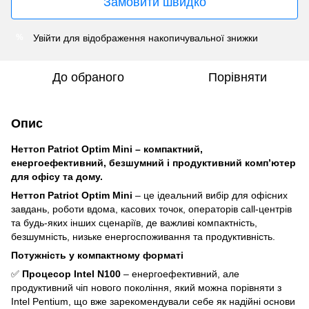
Замовити швидко
Увійти
для відображення накопичувальної знижки
%
До обраного
Порівняти
Опис
Неттоп Patriot Optim Mini – компактний,
енергоефективний, безшумний і продуктивний комп’ютер
для офісу та дому.
Неттоп Patriot Optim Mini
– це ідеальний вибір для офісних
завдань, роботи вдома, касових точок, операторів call-центрів
та будь-яких інших сценаріїв, де важливі компактність,
безшумність, низьке енергоспоживання та продуктивність.
Потужність у компактному форматі
✅
Процесор Intel N100
– енергоефективний, але
продуктивний чіп нового покоління, який можна порівняти з
Intel Pentium, що вже зарекомендували себе як надійні основи