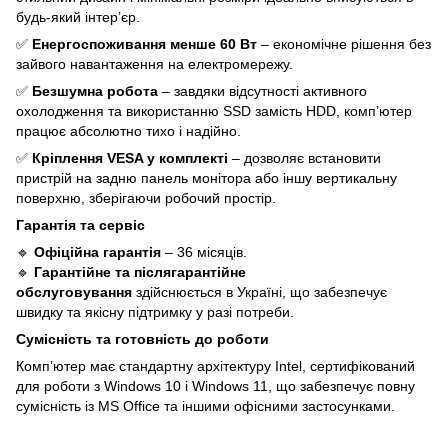
будь-який інтер’єр.
✅
Енергоспоживання менше 60 Вт
– економічне рішення без
зайвого навантаження на електромережу.
✅
Безшумна робота
– завдяки відсутності активного
охолодження та використанню SSD замість HDD, комп’ютер
працює абсолютно тихо і надійно.
✅
Кріплення VESA у комплекті
– дозволяє встановити
пристрій на задню панель монітора або іншу вертикальну
поверхню, зберігаючи робочий простір.
Гарантія та сервіс
🔹
Офіційна гарантія
– 36 місяців.
🔹
Гарантійне та післягарантійне
обслуговування
здійснюється в Україні, що забезпечує
швидку та якісну підтримку у разі потреби.
Сумісність та готовність до роботи
Комп’ютер має стандартну архітектуру Intel, сертифікований
для роботи з Windows 10 і Windows 11, що забезпечує повну
сумісність із MS Office та іншими офісними застосунками.