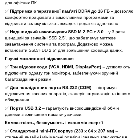
для офісних ПК.
✅
Підтримка оперативної пам’яті DDR4 до 16 ГБ
– дозволяє
комфортно працювати з вимогливими програмами та
відкривати велику кількість вкладок і додатків одночасно.
✅
Надшвидкий накопичувач SSD M.2 PCIe 3.0
– у 3 рази
швидший за звичайні SSD 2.5", що забезпечує миттєве
завантаження системи та програм. Додатково можна
встановити SSD/HDD 2.5” для збільшення сховища даних.
Гнучкі можливості підключення
✅
Три відеовиходи (VGA, HDMI, DisplayPort)
– дозволяють
підключити одразу три монітори, забезпечуючи зручний
багатозадачний режим.
✅
Два послідовних порта RS-232 (COM)
– підтримує
підключення касових апаратів, сканерів штрих-кодів та іншого
обладнання.
✅
Порти USB 3.2
– гарантують високошвидкісний обмін
даними з зовнішніми накопичувачами.
Компактність, безшумність і економія енергії
✅
Стандартний mini-ITX корпус (233 х 64 х 207 мм)
–
стильний дизайн і мінімальні розміри ідеально вписуються в