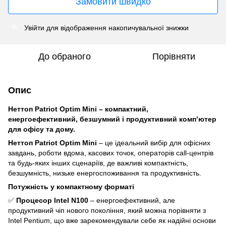
Замовити швидко
Увійти
для відображення накопичувальної знижки
%
До обраного
Порівняти
Опис
Неттоп Patriot Optim Mini – компактний,
енергоефективний, безшумний і продуктивний комп’ютер
для офісу та дому.
Неттоп Patriot Optim Mini
– це ідеальний вибір для офісних
завдань, роботи вдома, касових точок, операторів call-центрів
та будь-яких інших сценаріїв, де важливі компактність,
безшумність, низьке енергоспоживання та продуктивність.
Потужність у компактному форматі
✅
Процесор Intel N100
– енергоефективний, але
продуктивний чіп нового покоління, який можна порівняти з
Intel Pentium, що вже зарекомендували себе як надійні основи