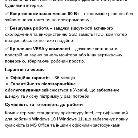
будь-який інтер’єр.
✅
Енергоспоживання менше 60 Вт
– економічне рішення без
зайвого навантаження на електромережу.
✅
Безшумна робота
– завдяки відсутності активного
охолодження та використанню SSD замість HDD, комп’ютер
працює абсолютно тихо і надійно.
✅
Кріплення VESA у комплекті
– дозволяє встановити
пристрій на задню панель монітора або іншу вертикальну
поверхню, зберігаючи робочий простір.
Гарантія та сервіс
🔹
Офіційна гарантія
– 36 місяців.
🔹
Гарантійне та післягарантійне
обслуговування
здійснюється в Україні, що забезпечує
швидку та якісну підтримку у разі потреби.
Сумісність та готовність до роботи
Комп’ютер має стандартну архітектуру Intel, сертифікований
для роботи з Windows 10 і Windows 11, що забезпечує повну
сумісність із MS Office та іншими офісними застосунками.