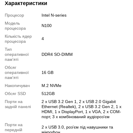
Характеристики
Процесор
Intel N-series
Модель
N100
процесора
Кількість ядер
4
процесора
Тип
оперативної
DDR4 SO-DIMM
пам'яті
Обсяг
оперативної
16 GB
пам'яті
Накопичувач
M.2 NVMe
Обсяг SSD
512GB
Порти на
2 х USB 3.2 Gen 1, 2 х USB 2.0 Gigabit
задній панелі
Ethernet (Realtek), 2 х USB 3.2 Gen 2, 1 х
HDMI, 1 х DisplayPort, 1 х VGA, 2 х COM-
порт, 3 х комбінований аудіороз’єм
Порти на
2 х USB 3.0, роз’єм під навушники та
передній
мікрофон