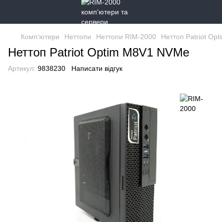
Комп'ютери
Неттопи
Неттопи RIM-2000
Неттоп Patriot Op
Неттоп Patriot Optim M8V1 NVMe
Артикул:
9838230
Написати відгук