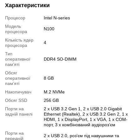
Характеристики
Процесор
Intel N-series
Модель
N100
процесора
Кількість ядер
4
процесора
Тип
оперативної
DDR4 SO-DIMM
пам'яті
Обсяг
оперативної
8 GB
пам'яті
Накопичувач
M.2 NVMe
Обсяг SSD
256 GB
Порти на
2 х USB 3.2 Gen 1, 2 х USB 2.0 Gigabit
задній панелі
Ethernet (Realtek), 2 х USB 3.2 Gen 2, 1 х
HDMI, 1 х DisplayPort, 1 х VGA, 1 х COM-
порт, 3 х комбінований аудіороз’єм
Порти на
2 х USB 2.0, роз’єм під навушники та
передній