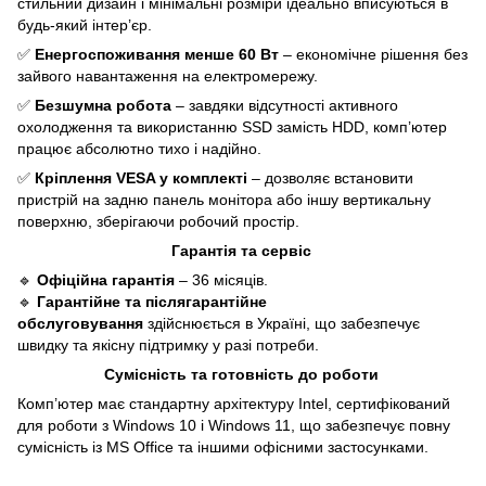
стильний дизайн і мінімальні розміри ідеально вписуються в
будь-який інтер’єр.
✅
Енергоспоживання менше 60 Вт
– економічне рішення без
зайвого навантаження на електромережу.
✅
Безшумна робота
– завдяки відсутності активного
охолодження та використанню SSD замість HDD, комп’ютер
працює абсолютно тихо і надійно.
✅
Кріплення VESA у комплекті
– дозволяє встановити
пристрій на задню панель монітора або іншу вертикальну
поверхню, зберігаючи робочий простір.
Гарантія та сервіс
🔹
Офіційна гарантія
– 36 місяців.
🔹
Гарантійне та післягарантійне
обслуговування
здійснюється в Україні, що забезпечує
швидку та якісну підтримку у разі потреби.
Сумісність та готовність до роботи
Комп’ютер має стандартну архітектуру Intel, сертифікований
для роботи з Windows 10 і Windows 11, що забезпечує повну
сумісність із MS Office та іншими офісними застосунками.