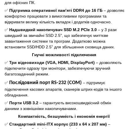
для офісних ПК.
✅
Підтримка оперативної пам’яті DDR4 до 16 ГБ
– дозволяє
комфортно працювати з вимогливими програмами та
відкривати велику кількість вкладок і додатків одночасно.
✅
Надшвидкий накопичувач SSD M.2 PCIe 3.0
– у 3 рази
швидший за звичайні SSD 2.5", що забезпечує миттєве
завантаження системи та програм. Додатково можна
встановити SSD/HDD 2.5” для збільшення сховища даних.
Гнучкі можливості підключення
✅
Три відеовиходи (VGA, HDMI, DisplayPort)
– дозволяють
підключити одразу три монітори, забезпечуючи зручний
багатозадачний режим.
Послідовний порт RS-232 (COM)
✅
– підтримує
підключення касових апаратів, сканерів штрих-кодів та іншого
обладнання.
✅
Порти USB 3.2
– гарантують високошвидкісний обмін
даними з зовнішніми накопичувачами.
Компактність, безшумність і економія енергії
✅
Стандартний mini-ITX корпус (233 х 64 х 207 мм)
–