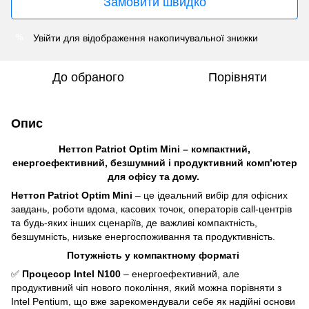
Замовити швидко
Увійти
для відображення накопичувальної знижки
%
До обраного
Порівняти
Опис
Неттоп Patriot Optim Mini – компактний,
енергоефективний, безшумний і продуктивний комп’ютер
для офісу та дому.
Неттоп Patriot Optim Mini
– це ідеальний вибір для офісних
завдань, роботи вдома, касових точок, операторів call-центрів
та будь-яких інших сценаріїв, де важливі компактність,
безшумність, низьке енергоспоживання та продуктивність.
Потужність у компактному форматі
✅
Процесор Intel N100
– енергоефективний, але
продуктивний чіп нового покоління, який можна порівняти з
Intel Pentium, що вже зарекомендували себе як надійні основи