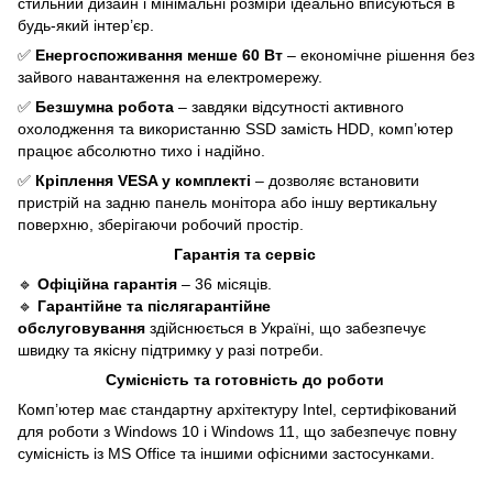
стильний дизайн і мінімальні розміри ідеально вписуються в
будь-який інтер’єр.
✅
Енергоспоживання менше 60 Вт
– економічне рішення без
зайвого навантаження на електромережу.
✅
Безшумна робота
– завдяки відсутності активного
охолодження та використанню SSD замість HDD, комп’ютер
працює абсолютно тихо і надійно.
✅
Кріплення VESA у комплекті
– дозволяє встановити
пристрій на задню панель монітора або іншу вертикальну
поверхню, зберігаючи робочий простір.
Гарантія та сервіс
🔹
Офіційна гарантія
– 36 місяців.
🔹
Гарантійне та післягарантійне
обслуговування
здійснюється в Україні, що забезпечує
швидку та якісну підтримку у разі потреби.
Сумісність та готовність до роботи
Комп’ютер має стандартну архітектуру Intel, сертифікований
для роботи з Windows 10 і Windows 11, що забезпечує повну
сумісність із MS Office та іншими офісними застосунками.