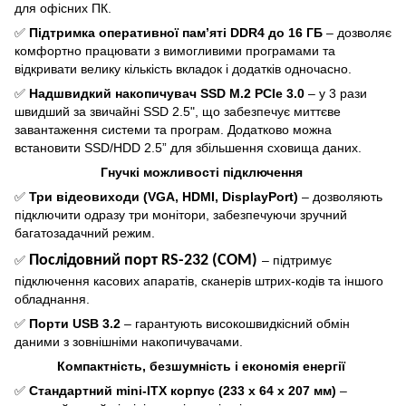
для офісних ПК.
✅
Підтримка оперативної пам’яті DDR4 до 16 ГБ
– дозволяє
комфортно працювати з вимогливими програмами та
відкривати велику кількість вкладок і додатків одночасно.
✅
Надшвидкий накопичувач SSD M.2 PCIe 3.0
– у 3 рази
швидший за звичайні SSD 2.5", що забезпечує миттєве
завантаження системи та програм. Додатково можна
встановити SSD/HDD 2.5” для збільшення сховища даних.
Гнучкі можливості підключення
✅
Три відеовиходи (VGA, HDMI, DisplayPort)
– дозволяють
підключити одразу три монітори, забезпечуючи зручний
багатозадачний режим.
Послідовний порт RS-232 (COM)
✅
– підтримує
підключення касових апаратів, сканерів штрих-кодів та іншого
обладнання.
✅
Порти USB 3.2
– гарантують високошвидкісний обмін
даними з зовнішніми накопичувачами.
Компактність, безшумність і економія енергії
✅
Стандартний mini-ITX корпус (233 х 64 х 207 мм)
–