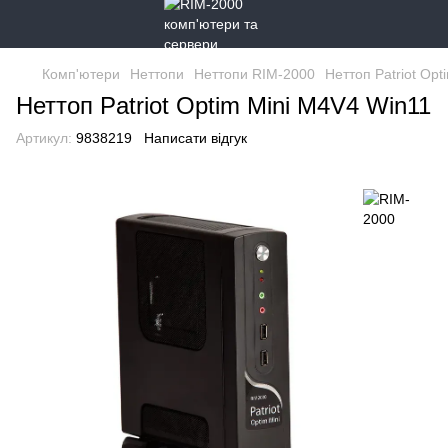
Комп'ютери
Неттопи
Неттопи RIM-2000
Неттоп Patriot Op
Неттоп Patriot Optim Mini M4V4 Win11
Артикул:
9838219
Написати відгук