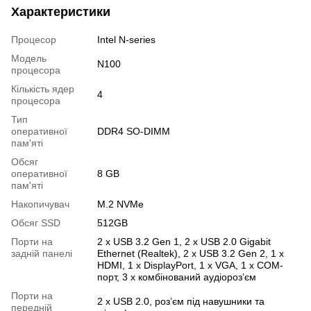
Характеристики
Процесор
Intel N-series
Модель
N100
процесора
Кількість ядер
4
процесора
Тип
оперативної
DDR4 SO-DIMM
пам'яті
Обсяг
оперативної
8 GB
пам'яті
Накопичувач
M.2 NVMe
Обсяг SSD
512GB
Порти на
2 х USB 3.2 Gen 1, 2 х USB 2.0 Gigabit
задній панелі
Ethernet (Realtek), 2 х USB 3.2 Gen 2, 1 х
HDMI, 1 х DisplayPort, 1 х VGA, 1 х COM-
порт, 3 х комбінований аудіороз’єм
Порти на
2 х USB 2.0, роз’єм під навушники та
передній