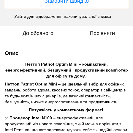
Замовити швидко
Увійти
для відображення накопичувальної знижки
%
До обраного
Порівняти
Опис
Неттоп Patriot Optim Mini – компактний,
енергоефективний, безшумний і продуктивний комп’ютер
для офісу та дому.
Неттоп Patriot Optim Mini
– це ідеальний вибір для офісних
завдань, роботи вдома, касових точок, операторів call-центрів
та будь-яких інших сценаріїв, де важливі компактність,
безшумність, низьке енергоспоживання та продуктивність.
Потужність у компактному форматі
✅
Процесор Intel N100
– енергоефективний, але
продуктивний чіп нового покоління, який можна порівняти з
Intel Pentium, що вже зарекомендували себе як надійні основи