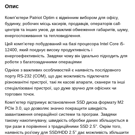
Опис
Комп'ютери Patriot Optim є відмінним вибором для офісу,
будинку, робочих місць касирів, продавців, операторів call-
центрів та інших умов, де важливі обмеження габаритів, шуму,
енергоспоживання та тепловиділення.
Цей комп'ютер побудований на базі процесора Intel Core i5-
12400, який поєднує високу продуктивність і
енергоефективність. Завдяки чому він ідеально підходить для
роботи з багатозадачними операціями
Однією з важливих особливостей є наявність послідовного
порту RS-232 (COM), що дає можливість підключати
різноманітні пристрої, такі як касові апарати, сканери та інші
спеціалізовані пристрої, що дуже зручно для офісних чи
торгових точок.
Комп'ютер підтримує встановлення SSD диска формату М2
PCIe 3.0, що дозволяє значно покращити швидкість
завантаження операційної системи та програм. Завдяки
такому накопичувачу, швидкість обробки даних збільшується в
три рази в порівнянні з традиційними SSD 2.5". Окрім того,
наявність роз'єму для SSD/HDD 2.5” дає можливість збільшити