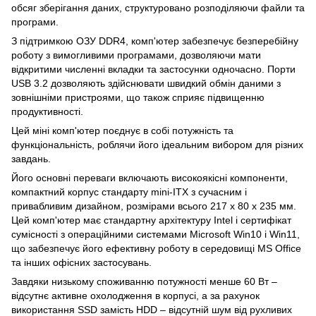
обсяг зберігання даних, структуровано розподіляючи файли та
програми.
З підтримкою ОЗУ DDR4, комп'ютер забезпечує безперебійну
роботу з вимогливими програмами, дозволяючи мати
відкритими численні вкладки та застосунки одночасно. Порти
USB 3.2 дозволяють здійснювати швидкий обмін даними з
зовнішніми пристроями, що також сприяє підвищенню
продуктивності.
Цей міні комп'ютер поєднує в собі потужність та
функціональність, роблячи його ідеальним вибором для різних
завдань.
Його основні переваги включають високоякісні компоненти,
компактний корпус стандарту mini-ITX з сучасним і
привабливим дизайном, розмірами всього 217 x 80 x 235 мм.
Цей комп'ютер має стандартну архітектуру Intel і сертифікат
сумісності з операційними системами Microsoft Win10 і Win11,
що забезпечує його ефективну роботу в середовищі MS Office
та інших офісних застосувань.
Завдяки низькому споживанню потужності менше 60 Вт –
відсутнє активне охолодження в корпусі, а за рахунок
використання SSD замість HDD – відсутній шум від рухливих