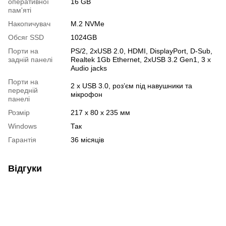
оперативної
16 GB
пам'яті
Накопичувач
M.2 NVMe
Обсяг SSD
1024GB
Порти на
PS/2, 2хUSB 2.0, HDMI, DisplayPort, D-Sub,
задній панелі
Realtek 1Gb Ethernet, 2хUSB 3.2 Gen1, 3 x
Audio jacks
Порти на
2 х USB 3.0, роз’єм під навушники та
передній
мікрофон
панелі
Розмір
217 x 80 x 235 мм
Windows
Так
Гарантія
36 місяців
Відгуки