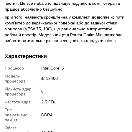
частин. Це все набагато підвищує надійність комп'ютера та
працює абсолютно безшумно.
Крім того, наявність кронштейна у комплекті дозволяє кріпити
комп'ютер до вертикальної поверхні або до задньої стінки
монітора (VESA 75, 100), що раціонально використовує
робочий простір. Модельний ряд Patriot Optim Mini дозволяє
вибрати оптимальне рішення за ціною та продуктивністю.
Характеристики
Процесор
Intel Core i5
Модель
i5-12400
процесора
Кількість ядер
6
процесора
Частота ядра
2.5 ГГц
Тип
оперативної
DDR4
пам'яті
Обсяг