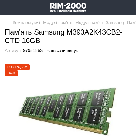
Комплектуючі
Модулі пам'яті
Модулі пам'яті Samsung
Пам
Пам'ять Samsung M393A2K43CB2-
CTD 16GB
Артикул:
9795186S
Написати відгук
РОЗПРОДАЖ
−64%