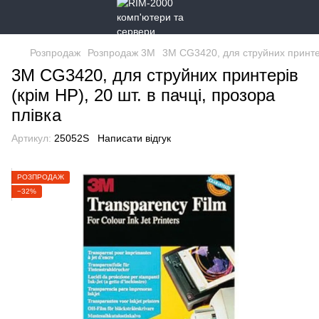
Розпродаж
Розпродаж 3M
3M CG3420, для струйних принтері
3M CG3420, для струйних принтерів
(крім HP), 20 шт. в пачці, прозора
плівка
Артикул:
25052S
Написати відгук
РОЗПРОДАЖ
−32%