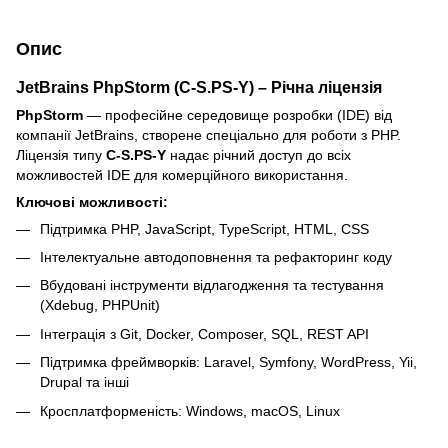
Опис
JetBrains PhpStorm (C-S.PS-Y) – Річна ліцензія
PhpStorm
— професійне середовище розробки (IDE) від
компанії JetBrains, створене спеціально для роботи з PHP.
Ліцензія типу
C-S.PS-Y
надає річний доступ до всіх
можливостей IDE для комерційного використання.
Ключові можливості:
Підтримка PHP, JavaScript, TypeScript, HTML, CSS
Інтелектуальне автодоповнення та рефакторинг коду
Вбудовані інструменти відлагодження та тестування
(Xdebug, PHPUnit)
Інтеграція з Git, Docker, Composer, SQL, REST API
Підтримка фреймворків: Laravel, Symfony, WordPress, Yii,
Drupal та інші
Кросплатформеність: Windows, macOS, Linux