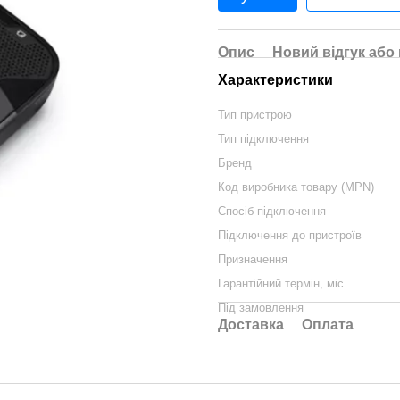
Опис
Новий відгук або
Характеристики
Тип пристрою
Тип підключення
Бренд
Код виробника товару (MPN)
Спосіб підключення
Підключення до пристроїв
Призначення
Гарантійний термін, міс.
Під замовлення
Доставка
Оплата