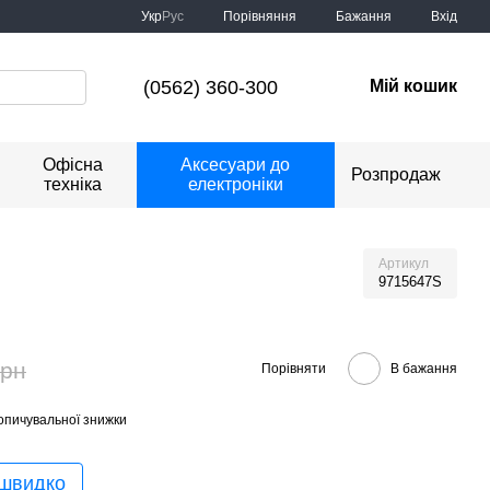
Порівняння
Укр
Рус
Бажання
Вхід
(0562) 360-300
Мій кошик
Офісна
Аксесуари до
Розпродаж
техніка
електроніки
Артикул
9715647S
грн
Порівняти
В бажання
опичувальної знижки
 швидко