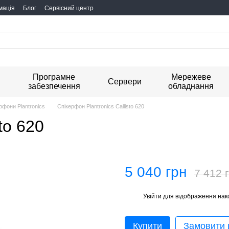
мація
Блог
Сервісний центр
Програмне
Мережеве
я
Сервери
забезпечення
обладнання
рфони Plantronics
Спікерфон Plantronics Callisto 620
to 620
5 040 грн
7 412 
Увійти
для відображення нак
%
Купити
Замовити