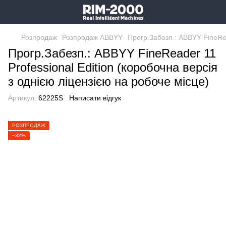
Розпродаж
Розпродаж ABBYY
Прогр.Забезп.: ABBYY FineRea
Прогр.Забезп.: ABBYY FineReader 11
Professional Edition (коробочна версія
з однією ліцензією на робоче місце)
Артикул:
62225S
Написати відгук
РОЗПРОДАЖ
−32%