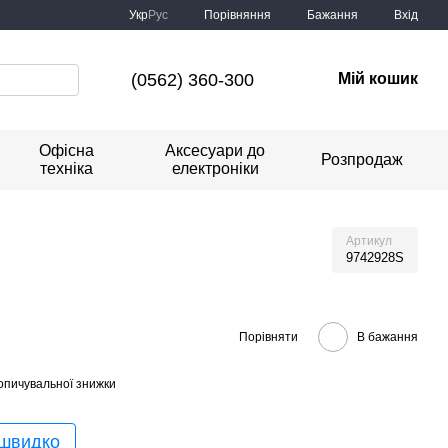
Порівняння
Укр
Рус
Бажання
Вхід
(0562) 360-300
Мій кошик
Офісна
Аксесуари до
Розпродаж
техніка
електроніки
Артикул
9742928S
Порівняти
В бажання
опичувальної знижки
 швидко