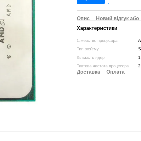
Опис
Новий відгук або
Характеристики
Сімейство процесора
A
Тип роз'єму
S
Кількість ядер
1
Тактова частота процесора
2
Доставка
Оплата