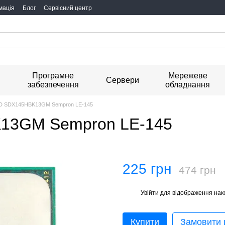
мація
Блог
Сервісний центр
Програмне
Мережеве
я
Сервери
забезпечення
обладнання
D SDX145HBK13GM Sempron LE-145
13GM Sempron LE-145
225 грн
474 грн
Увійти
для відображення нак
%
Купити
Замовити