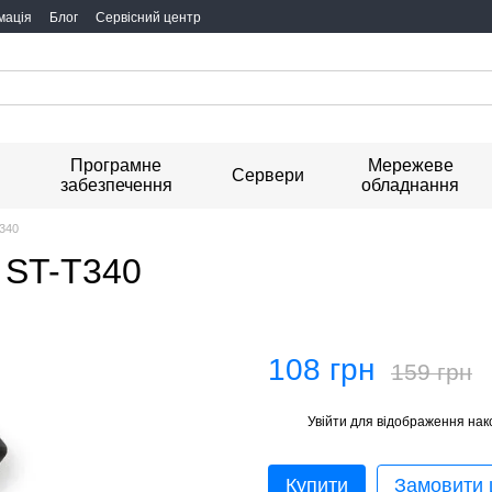
мація
Блог
Сервісний центр
Програмне
Мережеве
я
Сервери
забезпечення
обладнання
340
 ST-T340
108 грн
159 грн
Увійти
для відображення нак
%
Купити
Замовити