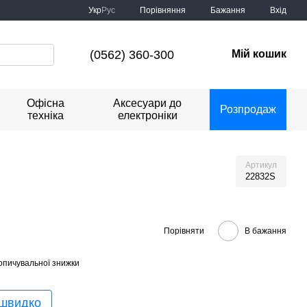
Порівняння
Укр
Рус
Бажання
Вхід
(0562) 360-300
Мій кошик
Офісна
Аксесуари до
Розпродаж
техніка
електроніки
Артикул
22832S
Порівняти
В бажання
опичувальної знижки
 швидко