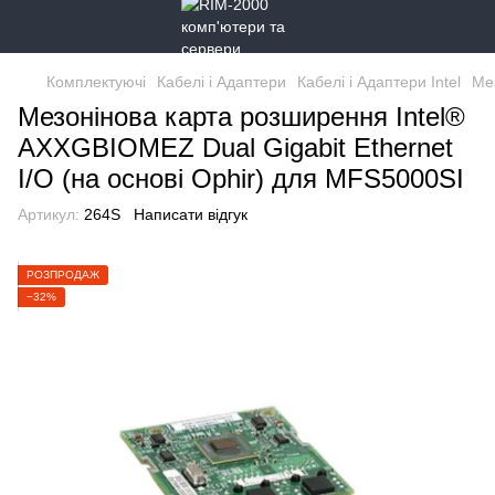
Комплектуючі
Кабелі і Адаптери
Кабелі і Адаптери Intel
Мез
Мезонінова карта розширення Intel®
AXXGBIOMEZ Dual Gigabit Ethernet
I/O (на основі Ophir) для MFS5000SI
Артикул:
264S
Написати відгук
РОЗПРОДАЖ
−32%