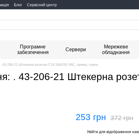
мація
Блог
Сервісний центр
Програмне
Мережеве
я
Сервери
забезпечення
обладнання
 . 43-206-21 Штекерна розетка C19 16А/250 VAC, пряма, чорна
я: . 43-206-21 Штекерна розе
253 грн
372 грн
Увійти
для відображення нак
%