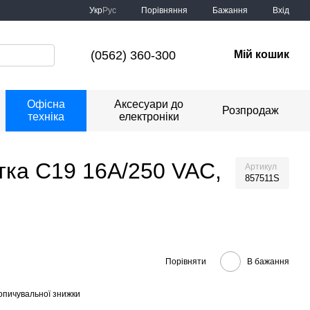
Порівняння
Укр
Рус
Бажання
Вхід
(0562) 360-300
Мій кошик
Офісна
Аксесуари до
Розпродаж
техніка
електроніки
тка C19 16А/250 VAC,
Артикул
857511S
Порівняти
В бажання
опичувальної знижки