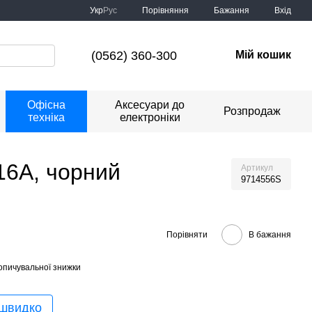
Порівняння
Укр
Рус
Бажання
Вхід
(0562) 360-300
Мій кошик
Офісна
Аксесуари до
Розпродаж
техніка
електроніки
16А, чорний
Артикул
9714556S
Порівняти
В бажання
опичувальної знижки
 швидко