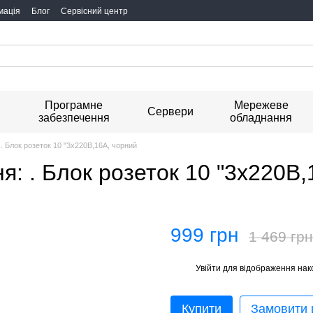
мація
Блог
Сервісний центр
Програмне
Мережеве
я
Сервери
забезпечення
обладнання
. Блок розеток 10 "3х220В,16А, чорний
я: . Блок розеток 10 "3х220В,
999 грн
1 469 грн
Увійти
для відображення нак
%
Купити
Замовити