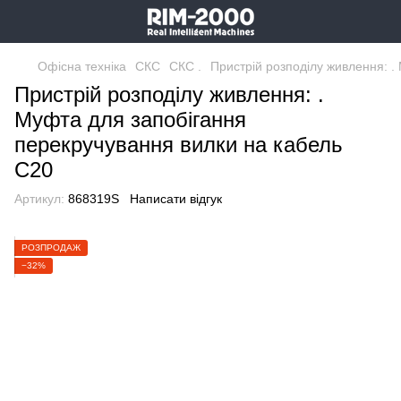
Офісна техніка
СКС
СКС .
Пристрій розподілу живлення: .
Пристрій розподілу живлення: .
Муфта для запобігання
перекручування вилки на кабель
C20
Артикул:
868319S
Написати відгук
РОЗПРОДАЖ
−32%