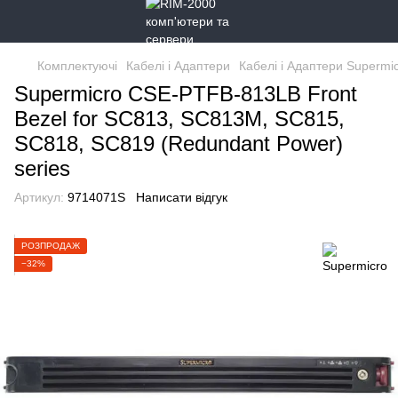
Комплектуючі
Кабелі і Адаптери
Кабелі і Адаптери Supermi
Supermicro CSE-PTFB-813LB Front
Bezel for SC813, SC813M, SC815,
SC818, SC819 (Redundant Power)
series
Артикул:
9714071S
Написати відгук
РОЗПРОДАЖ
−32%