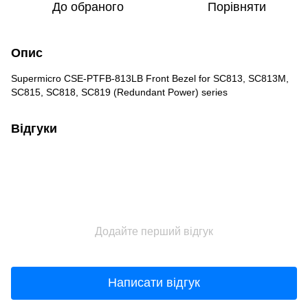
До обраного
Порівняти
Опис
Supermicro CSE-PTFB-813LB Front Bezel for SC813, SC813M,
SC815, SC818, SC819 (Redundant Power) series
Відгуки
Додайте перший відгук
Написати відгук