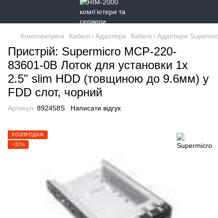
Комплектуючі
Кабелі і Адаптери
Кабелі і Адаптери Supermi
Пристрій: Supermicro MCP-220-
83601-0B Лоток для установки 1x
2.5" slim HDD (товщиною до 9.6мм) у
FDD слот, чорний
Артикул:
892458S
Написати відгук
РОЗПРОДАЖ
−32%