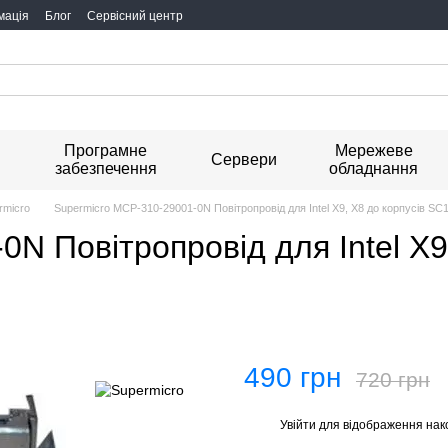
мація
Блог
Сервісний центр
Програмне
Мережеве
я
Сервери
забезпечення
обладнання
rmicro
Supermicro MCP-310-29001-0N Повітропровід для Intel X9, X8 до корпусів SC11
N Повітропровід для Intel X9,
490 грн
720 грн
Увійти
для відображення нак
%