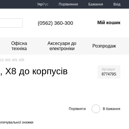
Порівняння
Укр
Рус
Бажання
Вхід
(0562) 360-300
Мій кошик
Офісна
Аксесуари до
Розпродаж
техніка
електроніки
3, 815, 825, 835
 X8 до корпусів
Артикул
877479S
Порівняти
В бажання
опичувальної знижки