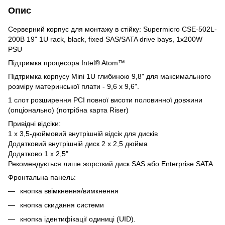
Опис
Серверний корпус для монтажу в стiйку: Supermicro CSE-502L-
200B 19" 1U rack, black, fixed SAS/SATA drive bays, 1x200W
PSU
Підтримка процесора Intel® Atom™
Підтримка корпусу Mini 1U глибиною 9,8" для максимального
розміру материнської плати - 9,6 x 9,6".
1 слот розширення PCI повної висоти половинної довжини
(опціонально) (потрібна карта Riser)
Привідні відсіки:
1 х 3,5-дюймовий внутрішній відсік для дисків
Додатковий внутрішній диск 2 x 2,5 дюйма
Додатково 1 x 2,5"
Рекомендується лише жорсткий диск SAS або Enterprise SATA
Фронтальна панель:
кнопка ввімкнення/вимкнення
кнопка скидання системи
кнопка ідентифікації одиниці (UID).