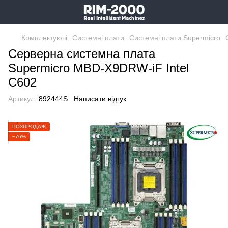
Комплектуючі
Системні плати
Системні плати Supermicro
Серверна системна плата
Supermicro MBD-X9DRW-iF Intel
C602
Артикул:
892444S
Написати відгук
РОЗПРОДАЖ
−76%