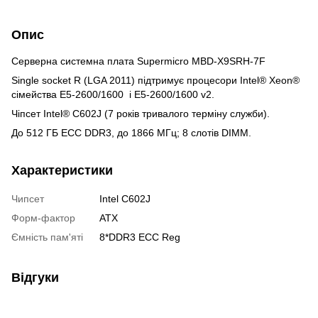
Опис
Серверна системна плата Supermicro MBD-X9SRH-7F
Single socket R (LGA 2011) підтримує процесори Intel® Xeon®
сімейства E5-2600/1600 і E5-2600/1600 v2.
Чіпсет Intel® C602J (7 років тривалого терміну служби).
До 512 ГБ ECC DDR3, до 1866 МГц; 8 слотів DIMM.
Характеристики
Чипсет
Intel C602J
Форм-фактор
ATX
Ємність пам'яті
8*DDR3 ECC Reg
Відгуки