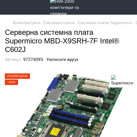
Комплектуючі
Системні плати
Системні плати Supermicro
Серверна системна плата
Supermicro MBD-X9SRH-7F Intel®
C602J
Артикул:
9727409S
Написати відгук
РОЗПРОДАЖ
−60%