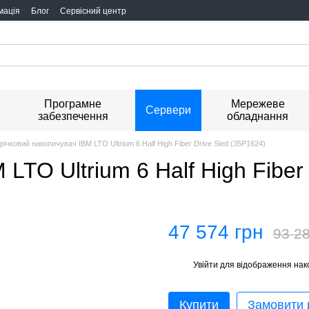
мація
Блог
Сервісний центр
Програмне
Мережеве
я
Сервери
забезпечення
обладнання
річковий накопичувач IBM LTO Ultrium 6 Half High Fiber Drive Sled (35P1624)
LTO Ultrium 6 Half High Fiber
47 574 грн
93 28
Увійти
для відображення нак
%
Купити
Замовити