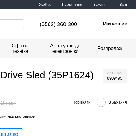
Порівняння
Укр
Рус
Бажання
Вхід
(0562) 360-300
Мій кошик
Офісна
Аксесуари до
Розпродаж
техніка
електроніки
 Drive Sled (35P1624)
Артикул
890949S
2 грн
Порівняти
В бажання
опичувальної знижки
 швидко