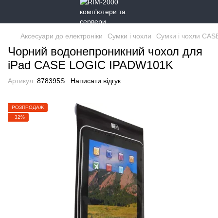
Аксесуари до електроніки
Сумки і чохли
Сумки і чохли CAS
Чорний водонепроникний чохол для
iPad CASE LOGIC IPADW101K
Артикул:
878395S
Написати відгук
РОЗПРОДАЖ
−32%