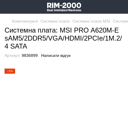
Комплектуючі
Системні плати
Системні плати MSI
Систем
Системна плата: MSI PRO A620M-E
sAM5/2DDR5/VGA/HDMI/2PCIe/1M.2/
4 SATA
Артикул:
9836899
Написати відгук
−1%