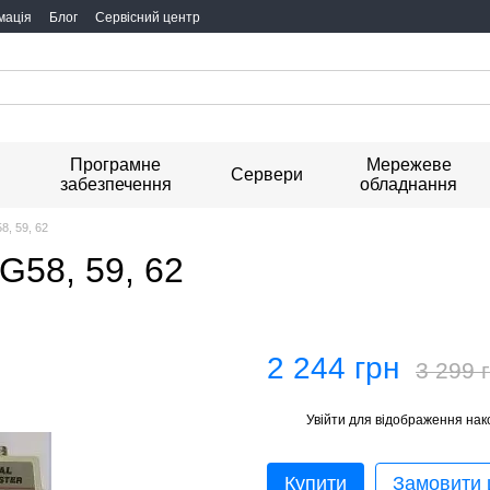
мація
Блог
Сервісний центр
Програмне
Мережеве
я
Сервери
забезпечення
обладнання
, 59, 62
G58, 59, 62
2 244 грн
3 299 
Увійти
для відображення нак
%
Купити
Замовити