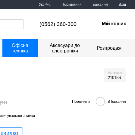
Порівняння
Укр
Рус
Бажання
Вхід
(0562) 360-300
Мій кошик
Офісна
Аксесуари до
Розпродаж
техніка
електроніки
Артикул
21018S
грн
Порівняти
В бажання
опичувальної знижки
 швидко